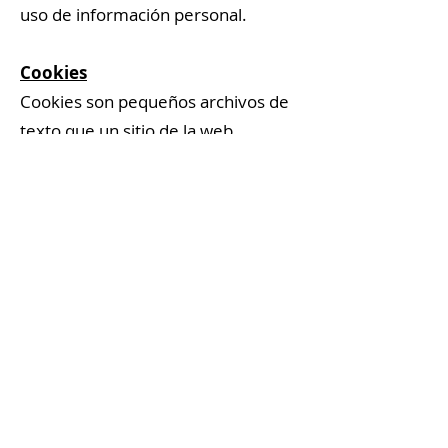
uso de información personal.
Cookies
Cookies son pequeños archivos de
texto que un sitio de la web
transfiere al navegador de su
computadora, los cuales son usados
por muchos sitios de la web para
desempeñar varias funciones, tales
como recordar sus preferencias;
grabar lo que usted pone en su
carro de compras, cuando compra
en línea y contar la cantidad de
gente que visita algún sitio
específico de la web. El sitio de la